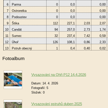
6
Parma
0
0,0
0,00
7
Ostroretka
0
0,0
0,00
8
Podoustev
0
0,0
0,00
9
Štika
112
227,1
2,03
2,07
10
Candát
94
257,0
2,73
1,74
11
Sumec
32
237,4
7,42
0,59
12
Úhoř
126
108,1
0,86
2,33
13
Pstruh obecný
1
0,4
0,40
0,02
Fotoalbum
Vysazování na Ohři P12 14.4.2026
Datum:
14. 4. 2026
Fotografií:
5
Složek:
0
Vysazování pstruhů duben 2025