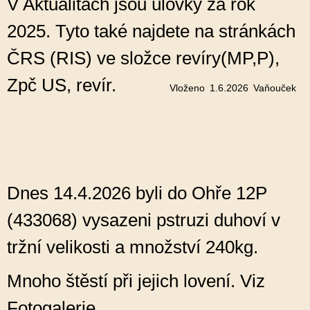
V Aktualitách jsou úlovky za rok
2025. Tyto také najdete na stránkách
ČRS (RIS) ve složce revíry(MP,P),
Zpč US, revír.
Vloženo
1.6.2026
Vaňouček
Dnes 14.4.2026 byli do Ohře 12P
(433068) vysazeni pstruzi duhoví v
tržní velikosti a množství 240kg.
Mnoho štěstí při jejich lovení. Viz
Fotogalerie.