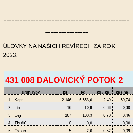
-----------------------------------------------
----------------
ÚLOVKY NA NAŠICH REVÍRECH ZA ROK
2023.
431 008 DALOVICKÝ PO
Druh ryby
ks
kg
kg / ks
ks / ha
1
Kapr
2 146
5 353,6
2,49
39,74
2
Lín
16
10,8
0,68
0,30
3
Cejn
187
130,3
0,70
3,46
4
Tloušť
0
0,0
0,00
5
Okoun
5
2,6
0,52
0,09